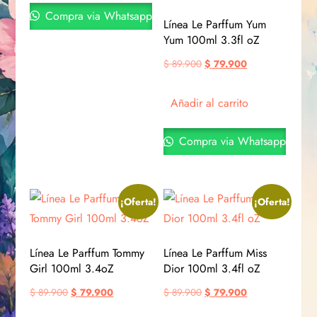
Compra via Whatsapp
Línea Le Parffum Yum
Yum 100ml 3.3fl oZ
$
89.900
$
79.900
Añadir al carrito
Compra via Whatsapp
¡Oferta!
¡Oferta!
Línea Le Parffum Tommy
Línea Le Parffum Miss
Girl 100ml 3.4oZ
Dior 100ml 3.4fl oZ
$
89.900
$
79.900
$
89.900
$
79.900