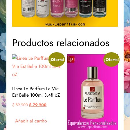
Productos relacionados
¡Oferta!
¡Oferta!
Línea Le Parffum La Vie
Est Belle 100ml 3.4fl oZ
$
89.900
$
79.900
Añadir al carrito