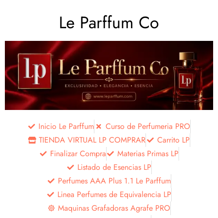
Le Parffum Co
Inicio Le Parffum
Curso de Perfumeria PRO
TIENDA VIRTUAL LP COMPRAR
Carrito LP
Finalizar Compra
Materias Primas LP
Listado de Esencias LP
Perfumes AAA Plus 1.1 Le Parffum
Linea Perfumes de Equivalencia LP
Maquinas Grafadoras Agrafe PRO