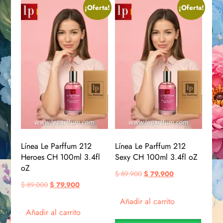
¡Oferta!
¡Oferta!
Línea Le Parffum 212
Línea Le Parffum 212
Heroes CH 100ml 3.4fl
Sexy CH 100ml 3.4fl oZ
oZ
$
89.900
$
79.900
$
89.000
$
79.900
Añadir al carrito
Añadir al carrito