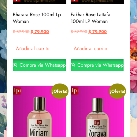
Bharara Rose 100ml Lp
Fakhar Rose Lattafa
Woman
100ml LP Woman
$
89.900
$
79.900
$
89.900
$
79.900
Añadir al carrito
Añadir al carrito
Compra via Whatsapp
Compra via Whatsapp
¡Oferta!
¡Oferta!