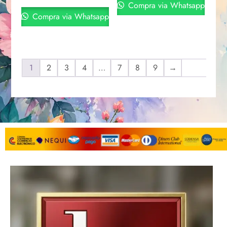
Compra via Whatsapp
Compra via Whatsapp
1
2
3
4
…
7
8
9
→