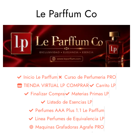
Le Parffum Co
Inicio Le Parffum
Curso de Perfumeria PRO
TIENDA VIRTUAL LP COMPRAR
Carrito LP
Finalizar Compra
Materias Primas LP
Listado de Esencias LP
Perfumes AAA Plus 1.1 Le Parffum
Linea Perfumes de Equivalencia LP
Maquinas Grafadoras Agrafe PRO