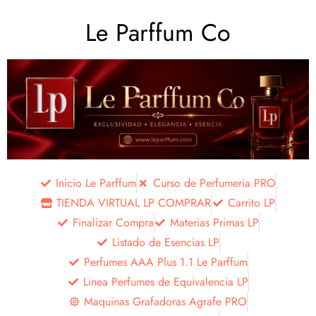
Le Parffum Co
Inicio Le Parffum
Curso de Perfumeria PRO
TIENDA VIRTUAL LP COMPRAR
Carrito LP
Finalizar Compra
Materias Primas LP
Listado de Esencias LP
Perfumes AAA Plus 1.1 Le Parffum
Linea Perfumes de Equivalencia LP
Maquinas Grafadoras Agrafe PRO