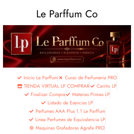
Le Parffum Co
Inicio Le Parffum
Curso de Perfumeria PRO
TIENDA VIRTUAL LP COMPRAR
Carrito LP
Finalizar Compra
Materias Primas LP
Listado de Esencias LP
Perfumes AAA Plus 1.1 Le Parffum
Linea Perfumes de Equivalencia LP
Maquinas Grafadoras Agrafe PRO