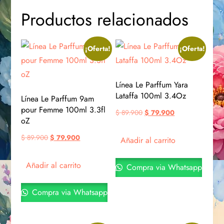
Productos relacionados
¡Oferta!
¡Oferta!
Línea Le Parffum Yara
Lataffa 100ml 3.4Oz
Línea Le Parffum 9am
pour Femme 100ml 3.3fl
$
89.900
$
79.900
oZ
$
89.900
$
79.900
Añadir al carrito
Añadir al carrito
Compra via Whatsapp
Compra via Whatsapp