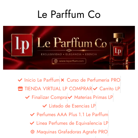
Le Parffum Co
Inicio Le Parffum
Curso de Perfumeria PRO
TIENDA VIRTUAL LP COMPRAR
Carrito LP
Finalizar Compra
Materias Primas LP
Listado de Esencias LP
Perfumes AAA Plus 1.1 Le Parffum
Linea Perfumes de Equivalencia LP
Maquinas Grafadoras Agrafe PRO