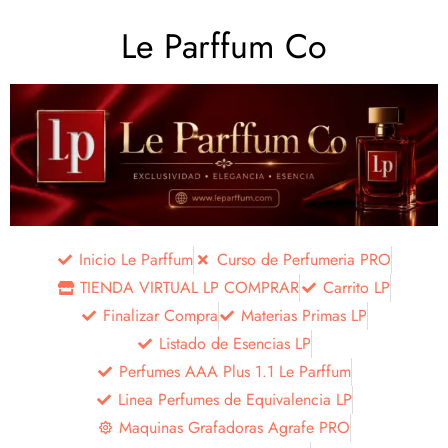
Le Parffum Co
Inicio Le Parffum
Curso de Perfumeria PRO
TIENDA VIRTUAL LP COMPRAR
Carrito LP
Finalizar Compra
Materias Primas LP
Listado de Esencias LP
Perfumes AAA Plus 1.1 Le Parffum
Linea Perfumes de Equivalencia LP
Maquinas Grafadoras Agrafe PRO