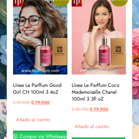
Línea Le Parffum Good
Línea Le Parffum Coco
Girl CH 100ml 3.4oZ
Mademoiselle Chanel
100ml 3.3fl oZ
$
89.900
$
79.900
$
89.900
$
79.900
Añadir al carrito
Añadir al carrito
Compra via Whatsapp