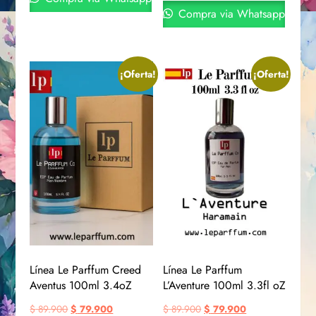
Compra via Whatsapp
¡Oferta!
¡Oferta!
Línea Le Parffum Creed
Línea Le Parffum
Aventus 100ml 3.4oZ
L’Aventure 100ml 3.3fl oZ
$
89.900
$
79.900
$
89.900
$
79.900