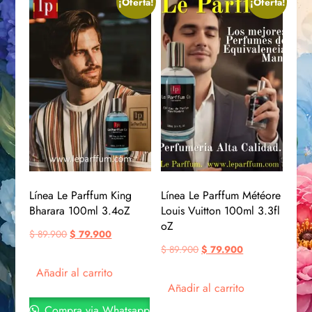
¡Oferta!
¡Oferta!
Línea Le Parffum King
Línea Le Parffum Météore
Bharara 100ml 3.4oZ
Louis Vuitton 100ml 3.3fl
oZ
$
89.900
$
79.900
$
89.900
$
79.900
Añadir al carrito
Añadir al carrito
Compra via Whatsapp