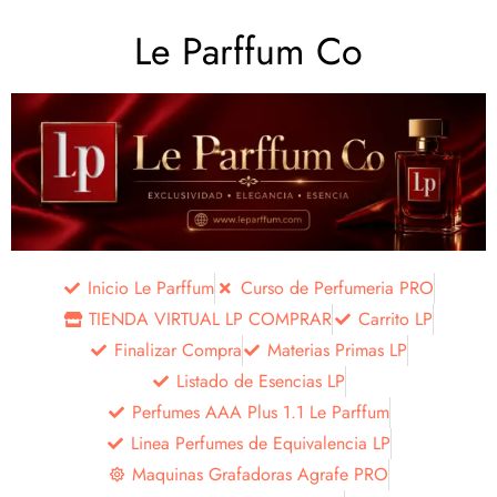
Le Parffum Co
Inicio Le Parffum
Curso de Perfumeria PRO
TIENDA VIRTUAL LP COMPRAR
Carrito LP
Finalizar Compra
Materias Primas LP
Listado de Esencias LP
Perfumes AAA Plus 1.1 Le Parffum
Linea Perfumes de Equivalencia LP
Maquinas Grafadoras Agrafe PRO