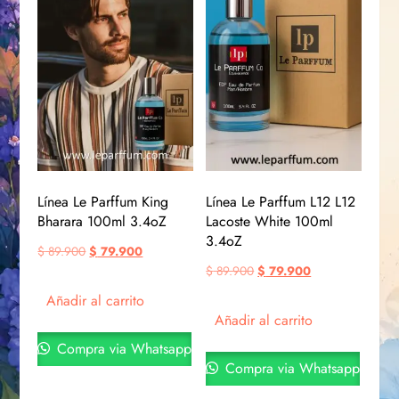
Línea Le Parffum King
Línea Le Parffum L12 L12
Bharara 100ml 3.4oZ
Lacoste White 100ml
3.4oZ
$
89.900
$
79.900
$
89.900
$
79.900
Añadir al carrito
Añadir al carrito
Compra via Whatsapp
Compra via Whatsapp