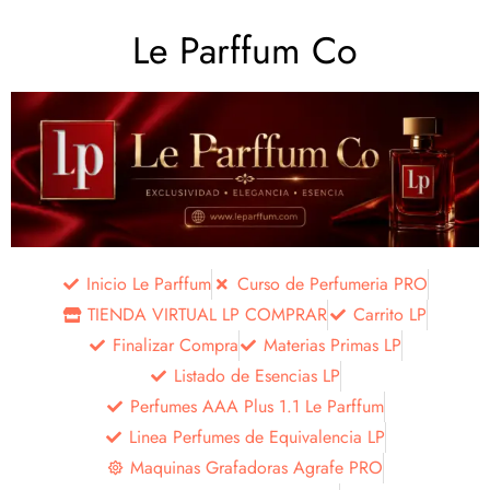
Le Parffum Co
Inicio Le Parffum
Curso de Perfumeria PRO
TIENDA VIRTUAL LP COMPRAR
Carrito LP
Finalizar Compra
Materias Primas LP
Listado de Esencias LP
Perfumes AAA Plus 1.1 Le Parffum
Linea Perfumes de Equivalencia LP
Maquinas Grafadoras Agrafe PRO