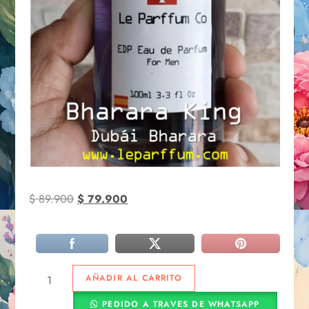
$
89.900
$
79.900
AÑADIR AL CARRITO
PEDIDO A TRAVES DE WHATSAPP