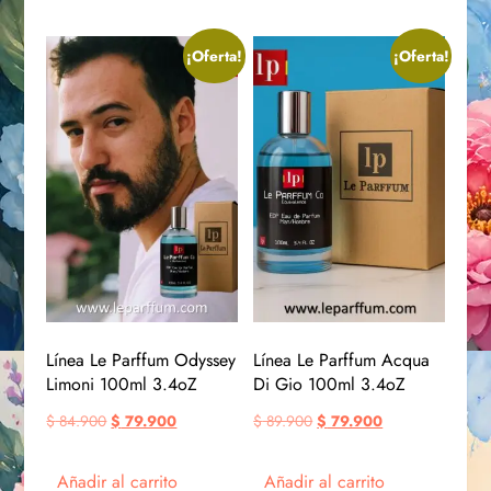
¡Oferta!
¡Oferta!
Línea Le Parffum Odyssey
Línea Le Parffum Acqua
Limoni 100ml 3.4oZ
Di Gio 100ml 3.4oZ
$
84.900
$
79.900
$
89.900
$
79.900
Añadir al carrito
Añadir al carrito