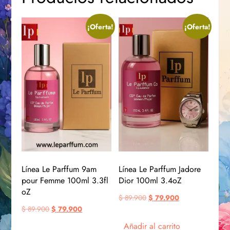
¡Oferta!
¡Oferta!
Línea Le Parffum 9am
Línea Le Parffum Jadore
pour Femme 100ml 3.3fl
Dior 100ml 3.4oZ
oZ
$
89.900
$
79.900
$
89.900
$
79.900
Añadir al carrito