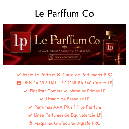
Le Parffum Co
Inicio Le Parffum
Curso de Perfumeria PRO
TIENDA VIRTUAL LP COMPRAR
Carrito LP
Finalizar Compra
Materias Primas LP
Listado de Esencias LP
Perfumes AAA Plus 1.1 Le Parffum
Linea Perfumes de Equivalencia LP
Maquinas Grafadoras Agrafe PRO