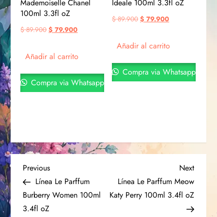
Mademoiselle Chanel
Ideale 100ml 3.3fl oZ
100ml 3.3fl oZ
$
89.900
$
79.900
$
89.900
$
79.900
Añadir al carrito
Añadir al carrito
Compra via Whatsapp
Compra via Whatsapp
Previous
Next
Línea Le Parffum
Línea Le Parffum Meow
Burberry Women 100ml
Katy Perry 100ml 3.4fl oZ
3.4fl oZ