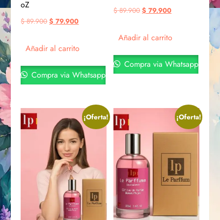
oZ
$
89.900
$
79.900
$
89.900
$
79.900
Añadir al carrito
Añadir al carrito
Compra via Whatsapp
Compra via Whatsapp
¡Oferta!
¡Oferta!