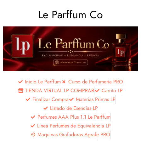
Le Parffum Co
Inicio Le Parffum
Curso de Perfumeria PRO
TIENDA VIRTUAL LP COMPRAR
Carrito LP
Finalizar Compra
Materias Primas LP
Listado de Esencias LP
Perfumes AAA Plus 1.1 Le Parffum
Linea Perfumes de Equivalencia LP
Maquinas Grafadoras Agrafe PRO