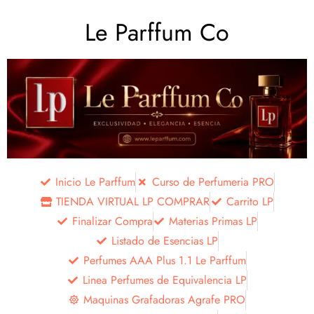
Le Parffum Co
Inicio Le Parffum
Curso de Perfumeria PRO
TIENDA VIRTUAL LP COMPRAR
Carrito LP
Finalizar Compra
Materias Primas LP
Listado de Esencias LP
Perfumes AAA Plus 1.1 Le Parffum
Linea Perfumes de Equivalencia LP
Maquinas Grafadoras Agrafe PRO