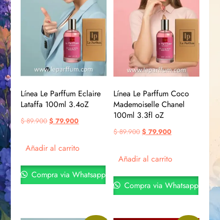
Línea Le Parffum Eclaire
Línea Le Parffum Coco
Lataffa 100ml 3.4oZ
Mademoiselle Chanel
100ml 3.3fl oZ
$
89.900
$
79.900
$
89.900
$
79.900
Añadir al carrito
Añadir al carrito
Compra via Whatsapp
Compra via Whatsapp