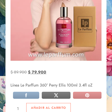
$
89.900
$
79.900
Línea Le Parffum 360° Perry Ellis 100ml 3.4fl oZ
AÑADIR AL CARRITO