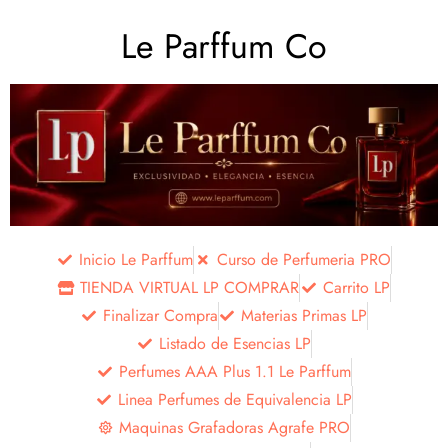
Le Parffum Co
Inicio Le Parffum
Curso de Perfumeria PRO
TIENDA VIRTUAL LP COMPRAR
Carrito LP
Finalizar Compra
Materias Primas LP
Listado de Esencias LP
Perfumes AAA Plus 1.1 Le Parffum
Linea Perfumes de Equivalencia LP
Maquinas Grafadoras Agrafe PRO