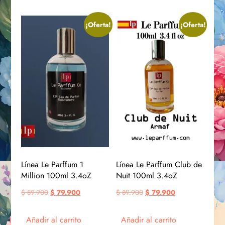
¡Oferta!
¡Oferta!
Línea Le Parffum 1
Línea Le Parffum Club de
Million 100ml 3.4oZ
Nuit 100ml 3.4oZ
$
89.900
$
79.900
$
89.900
$
79.900
Añadir al carrito
Añadir al carrito