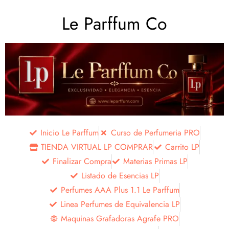
Le Parffum Co
Inicio Le Parffum
Curso de Perfumeria PRO
TIENDA VIRTUAL LP COMPRAR
Carrito LP
Finalizar Compra
Materias Primas LP
Listado de Esencias LP
Perfumes AAA Plus 1.1 Le Parffum
Linea Perfumes de Equivalencia LP
Maquinas Grafadoras Agrafe PRO