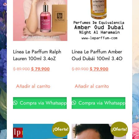
Línea Le Parffum Ralph
Línea Le Parffum Amber
Lauren 100ml 3.4oZ
Oud Dubái 100ml 3.4O
$
89.900
$
79.900
$
89.900
$
79.900
Añadir al carrito
Añadir al carrito
Compra via Whatsapp
Compra via Whatsapp
¡Oferta!
¡Oferta!