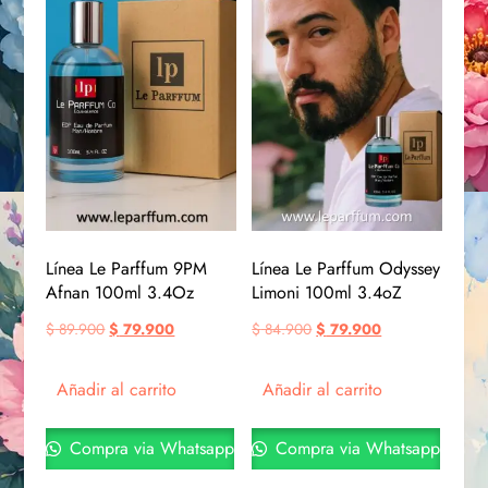
Línea Le Parffum 9PM
Línea Le Parffum Odyssey
Afnan 100ml 3.4Oz
Limoni 100ml 3.4oZ
$
89.900
$
79.900
$
84.900
$
79.900
Añadir al carrito
Añadir al carrito
Compra via Whatsapp
Compra via Whatsapp