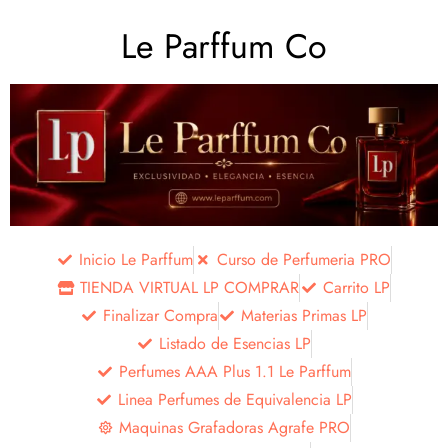
Le Parffum Co
Inicio Le Parffum
Curso de Perfumeria PRO
TIENDA VIRTUAL LP COMPRAR
Carrito LP
Finalizar Compra
Materias Primas LP
Listado de Esencias LP
Perfumes AAA Plus 1.1 Le Parffum
Linea Perfumes de Equivalencia LP
Maquinas Grafadoras Agrafe PRO