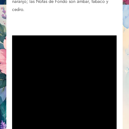
naranjo; las Notas de Fondo son ámbar, tabaco y
cedro.