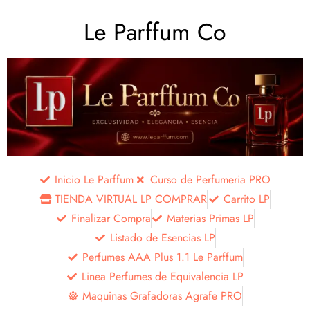
Le Parffum Co
Inicio Le Parffum
Curso de Perfumeria PRO
TIENDA VIRTUAL LP COMPRAR
Carrito LP
Finalizar Compra
Materias Primas LP
Listado de Esencias LP
Perfumes AAA Plus 1.1 Le Parffum
Linea Perfumes de Equivalencia LP
Maquinas Grafadoras Agrafe PRO