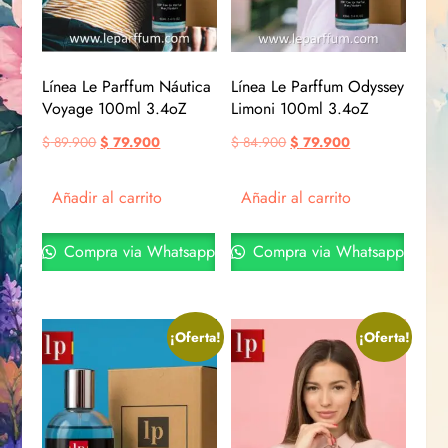
Línea Le Parffum Náutica
Línea Le Parffum Odyssey
Voyage 100ml 3.4oZ
Limoni 100ml 3.4oZ
$
89.900
$
79.900
$
84.900
$
79.900
Añadir al carrito
Añadir al carrito
Compra via Whatsapp
Compra via Whatsapp
¡Oferta!
¡Oferta!