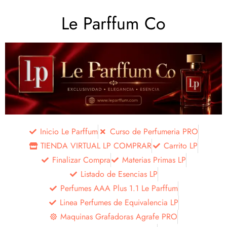
Le Parffum Co
Inicio Le Parffum
Curso de Perfumeria PRO
TIENDA VIRTUAL LP COMPRAR
Carrito LP
Finalizar Compra
Materias Primas LP
Listado de Esencias LP
Perfumes AAA Plus 1.1 Le Parffum
Linea Perfumes de Equivalencia LP
Maquinas Grafadoras Agrafe PRO