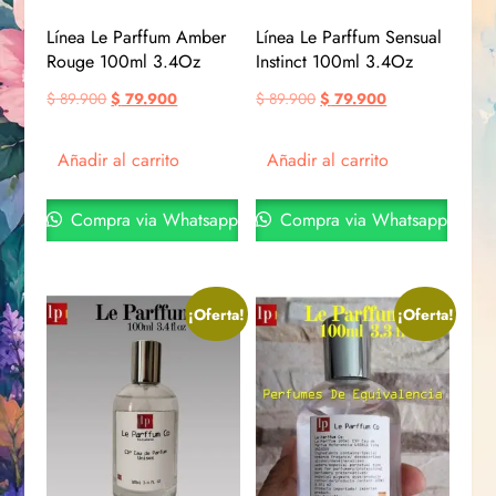
Línea Le Parffum Amber
Línea Le Parffum Sensual
Rouge 100ml 3.4Oz
Instinct 100ml 3.4Oz
$
89.900
$
79.900
$
89.900
$
79.900
Añadir al carrito
Añadir al carrito
Compra via Whatsapp
Compra via Whatsapp
¡Oferta!
¡Oferta!