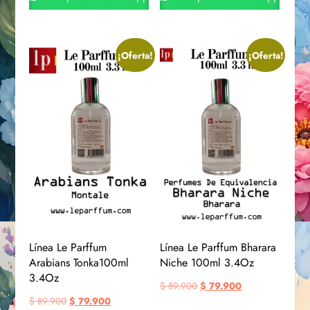
¡Oferta!
¡Oferta!
Línea Le Parffum
Línea Le Parffum Bharara
Arabians Tonka100ml
Niche 100ml 3.4Oz
3.4Oz
$
89.900
$
79.900
$
89.900
$
79.900