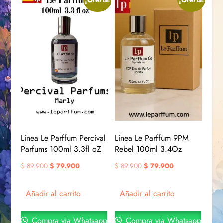
Línea Le Parffum Percival
Línea Le Parffum 9PM
Parfums 100ml 3.3fl oZ
Rebel 100ml 3.4Oz
$
89.900
$
79.900
$
89.900
$
79.900
Añadir al carrito
Añadir al carrito
Compra via Whatsapp
Compra via Whatsapp