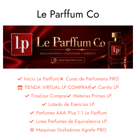
Le Parffum Co
Inicio Le Parffum
Curso de Perfumeria PRO
TIENDA VIRTUAL LP COMPRAR
Carrito LP
Finalizar Compra
Materias Primas LP
Listado de Esencias LP
Perfumes AAA Plus 1.1 Le Parffum
Linea Perfumes de Equivalencia LP
Maquinas Grafadoras Agrafe PRO