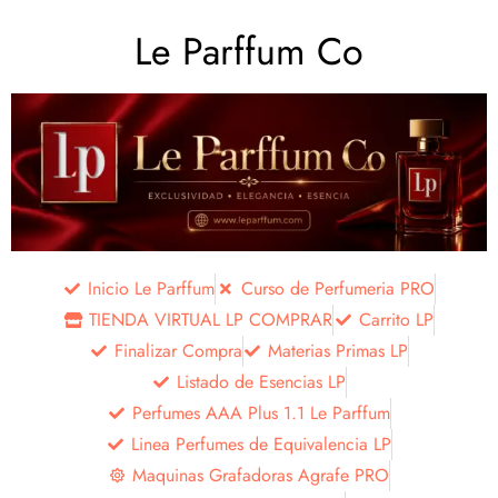
Le Parffum Co
Inicio Le Parffum
Curso de Perfumeria PRO
TIENDA VIRTUAL LP COMPRAR
Carrito LP
Finalizar Compra
Materias Primas LP
Listado de Esencias LP
Perfumes AAA Plus 1.1 Le Parffum
Linea Perfumes de Equivalencia LP
Maquinas Grafadoras Agrafe PRO