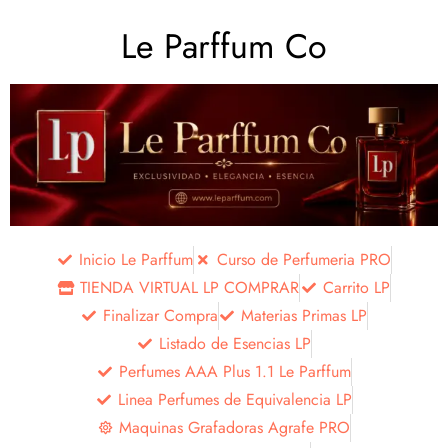
Le Parffum Co
Inicio Le Parffum
Curso de Perfumeria PRO
TIENDA VIRTUAL LP COMPRAR
Carrito LP
Finalizar Compra
Materias Primas LP
Listado de Esencias LP
Perfumes AAA Plus 1.1 Le Parffum
Linea Perfumes de Equivalencia LP
Maquinas Grafadoras Agrafe PRO