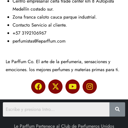
Centro empresarial celta trade center km 8 Autopista
Medellín costado sur.
Zona franca caloto cauca parque industrial.
Contacto Servicio al cliente.
+57 3192106967
perfumistas@leparffum.com
Le Parffum Co. El arte de la perfumeria, sensaciones y
emociones. los mejores perfumes y materias primas para ti.
Le Parffum Pertenece al Club de Perfumeros Unidos