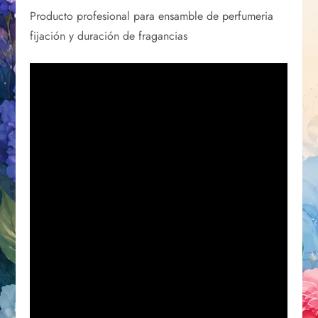
Producto profesional para ensamble de perfumeria
fijación y duración de fragancias