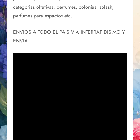
categorias olfativas, perfumes, colonias, splash,
perfumes para espacios etc.
ENVIOS A TODO EL PAIS VIA INTERRAPIDISIMO Y
ENVIA