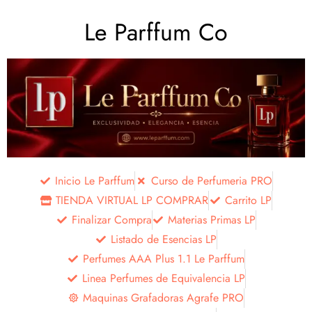
Le Parffum Co
Inicio Le Parffum
Curso de Perfumeria PRO
TIENDA VIRTUAL LP COMPRAR
Carrito LP
Finalizar Compra
Materias Primas LP
Listado de Esencias LP
Perfumes AAA Plus 1.1 Le Parffum
Linea Perfumes de Equivalencia LP
Maquinas Grafadoras Agrafe PRO