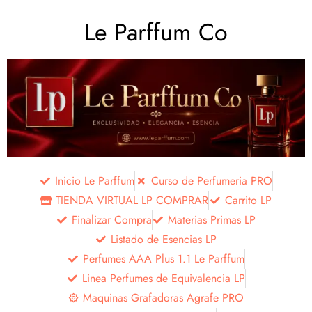
Le Parffum Co
Inicio Le Parffum
Curso de Perfumeria PRO
TIENDA VIRTUAL LP COMPRAR
Carrito LP
Finalizar Compra
Materias Primas LP
Listado de Esencias LP
Perfumes AAA Plus 1.1 Le Parffum
Linea Perfumes de Equivalencia LP
Maquinas Grafadoras Agrafe PRO