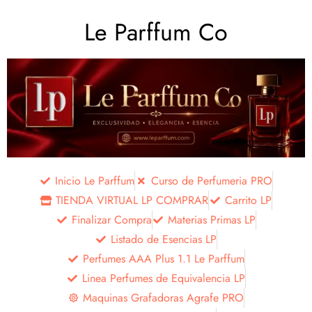
Le Parffum Co
Inicio Le Parffum
Curso de Perfumeria PRO
TIENDA VIRTUAL LP COMPRAR
Carrito LP
Finalizar Compra
Materias Primas LP
Listado de Esencias LP
Perfumes AAA Plus 1.1 Le Parffum
Linea Perfumes de Equivalencia LP
Maquinas Grafadoras Agrafe PRO