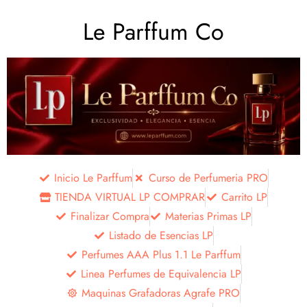
Le Parffum Co
Inicio Le Parffum
Curso de Perfumeria PRO
TIENDA VIRTUAL LP COMPRAR
Carrito LP
Finalizar Compra
Materias Primas LP
Listado de Esencias LP
Perfumes AAA Plus 1.1 Le Parffum
Linea Perfumes de Equivalencia LP
Maquinas Grafadoras Agrafe PRO