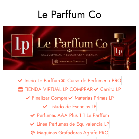
Le Parffum Co
Inicio Le Parffum
Curso de Perfumeria PRO
TIENDA VIRTUAL LP COMPRAR
Carrito LP
Finalizar Compra
Materias Primas LP
Listado de Esencias LP
Perfumes AAA Plus 1.1 Le Parffum
Linea Perfumes de Equivalencia LP
Maquinas Grafadoras Agrafe PRO