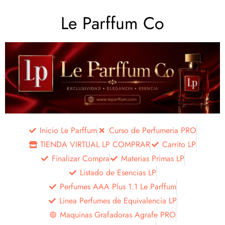
Le Parffum Co
Inicio Le Parffum
Curso de Perfumeria PRO
TIENDA VIRTUAL LP COMPRAR
Carrito LP
Finalizar Compra
Materias Primas LP
Listado de Esencias LP
Perfumes AAA Plus 1.1 Le Parffum
Linea Perfumes de Equivalencia LP
Maquinas Grafadoras Agrafe PRO