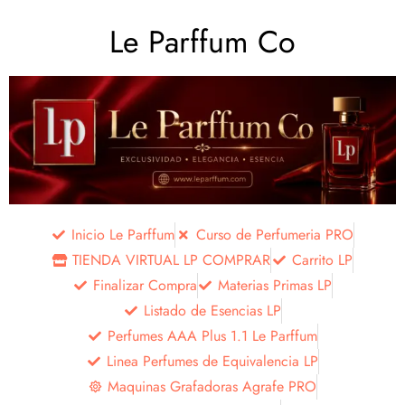
Le Parffum Co
Inicio Le Parffum
Curso de Perfumeria PRO
TIENDA VIRTUAL LP COMPRAR
Carrito LP
Finalizar Compra
Materias Primas LP
Listado de Esencias LP
Perfumes AAA Plus 1.1 Le Parffum
Linea Perfumes de Equivalencia LP
Maquinas Grafadoras Agrafe PRO