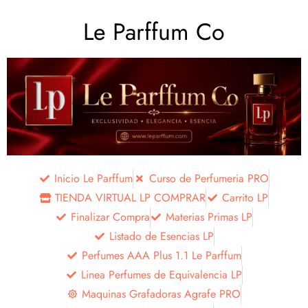
Le Parffum Co
Inicio Le Parffum
Curso de Perfumeria PRO
TIENDA VIRTUAL LP COMPRAR
Carrito LP
Finalizar Compra
Materias Primas LP
Listado de Esencias LP
Perfumes AAA Plus 1.1 Le Parffum
Linea Perfumes de Equivalencia LP
Maquinas Grafadoras Agrafe PRO