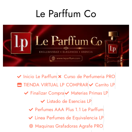
Le Parffum Co
Inicio Le Parffum
Curso de Perfumeria PRO
TIENDA VIRTUAL LP COMPRAR
Carrito LP
Finalizar Compra
Materias Primas LP
Listado de Esencias LP
Perfumes AAA Plus 1.1 Le Parffum
Linea Perfumes de Equivalencia LP
Maquinas Grafadoras Agrafe PRO