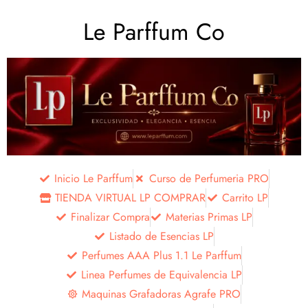
Le Parffum Co
Inicio Le Parffum
Curso de Perfumeria PRO
TIENDA VIRTUAL LP COMPRAR
Carrito LP
Finalizar Compra
Materias Primas LP
Listado de Esencias LP
Perfumes AAA Plus 1.1 Le Parffum
Linea Perfumes de Equivalencia LP
Maquinas Grafadoras Agrafe PRO