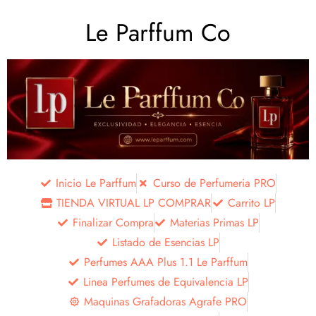
Le Parffum Co
Inicio Le Parffum
Curso de Perfumeria PRO
TIENDA VIRTUAL LP COMPRAR
Carrito LP
Finalizar Compra
Materias Primas LP
Listado de Esencias LP
Perfumes AAA Plus 1.1 Le Parffum
Linea Perfumes de Equivalencia LP
Maquinas Grafadoras Agrafe PRO