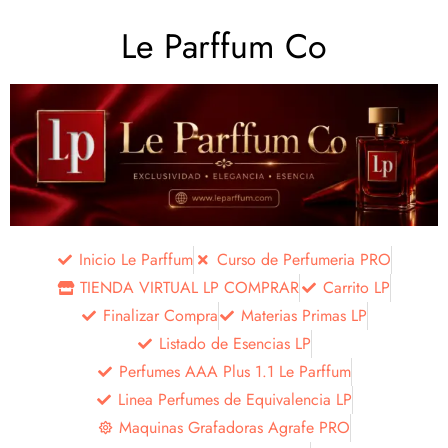
Le Parffum Co
Inicio Le Parffum
Curso de Perfumeria PRO
TIENDA VIRTUAL LP COMPRAR
Carrito LP
Finalizar Compra
Materias Primas LP
Listado de Esencias LP
Perfumes AAA Plus 1.1 Le Parffum
Linea Perfumes de Equivalencia LP
Maquinas Grafadoras Agrafe PRO